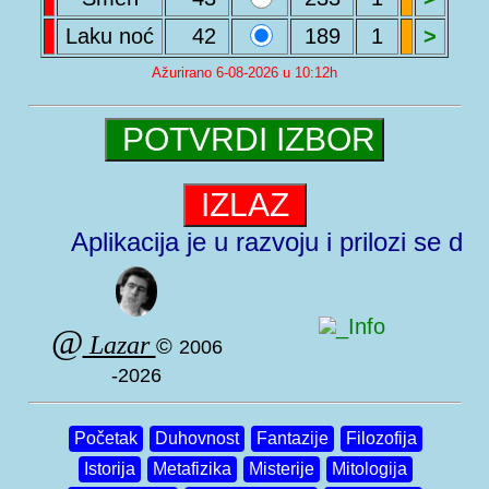
Laku noć
42
189
1
>
Ažurirano 6-08-2026 u 10:12h
Aplikacija je u razvoju i prilozi se do
_Info
@
Lazar
©
2006
-2026