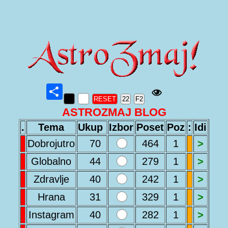
Share
RESET
22
F2
ASTROZMAJ BLOG
.
Tema
Ukup
Izbor
Poset
Poz
:
Idi
Dobrojutro
70
464
1
>
Globalno
44
279
1
>
Zdravlje
40
242
1
>
Hrana
31
329
1
>
Instagram
40
282
1
>