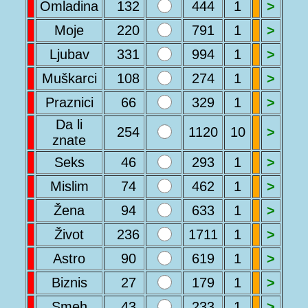
Omladina
132
444
1
>
Moje
220
791
1
>
Ljubav
331
994
1
>
Muškarci
108
274
1
>
Praznici
66
329
1
>
Da li
254
1120
10
>
znate
Seks
46
293
1
>
Mislim
74
462
1
>
Žena
94
633
1
>
Život
236
1711
1
>
Astro
90
619
1
>
Biznis
27
179
1
>
Smeh
43
233
1
>